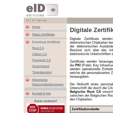
Home
Digitale Zertifi
Status Zertifikate
Digitale Zertifikate wer
Download Zertifikate
elektronischen Chipkarten be
der elektronischen Auslände
Root CA
Besitzer sich über das Inte
elektronische Unterschriften e
Citizen CA
Foreigner CA
Zertifikate werden herausg
die
PKI
(Public Key Infrastru
Government
werden operationelle Einheite
Timestamping
welche die personalisierten Z
herausgeben.
Allgemeine
Die Herkunft eines personali
Nutzungsbedingungen
Unterschrift die durch die C
Belgische Root CA
versiche
Kontakt & Info
zwischen der Belgischen Root
den Chipkarten.
Karte verloren?
Zertifikationskette